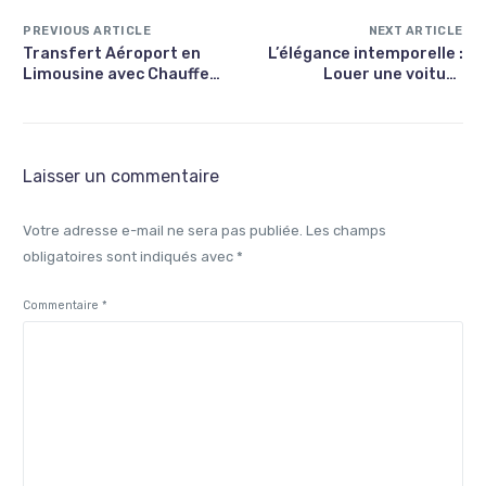
PREVIOUS ARTICLE
NEXT ARTICLE
Transfert Aéroport en
L’élégance intemporelle :
Limousine avec Chauffeur
Louer une voiture
: Luxe et Confort à Portée
ancienne pour un mariage
de Main
à Paris
Laisser un commentaire
Votre adresse e-mail ne sera pas publiée.
Les champs
obligatoires sont indiqués avec
*
Commentaire
*