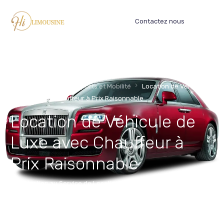
Contactez nous
Home
Blog
Transports et Mobilité
Location de Véhicule
de Luxe avec Chauffeur à Prix Raisonnable
Location de Véhicule de
Luxe avec Chauffeur à
Prix Raisonnable
Introduction au Service de Location de Véhicule de Luxe La
location de véhicule de luxe avec chauffeur est un service qui
répond […]