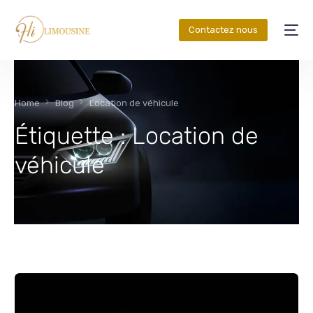
Contactez nous
Home
Blog
Location de véhicule
Étiquette :
Location de
véhicule